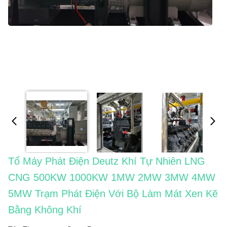
Tổ Máy Phát Điện Deutz Khí Tự Nhiên LNG
CNG 500KW 1000KW 1MW 2MW 3MW 4MW
5MW Trạm Phát Điện Với Bộ Làm Mát Xen Kẽ
Bằng Không Khí