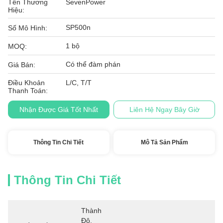
Tên Thương
SevenPower
Hiệu:
SP500n
Số Mô Hình:
1 bộ
MOQ:
Có thể đàm phán
Giá Bán:
Điều Khoản
L/C, T/T
Thanh Toán:
Nhận Được Giá Tốt Nhất
Liên Hệ Ngay Bây Giờ
Thông Tin Chi Tiết
Mô Tả Sản Phẩm
Thông Tin Chi Tiết
Thành 
Đô, 