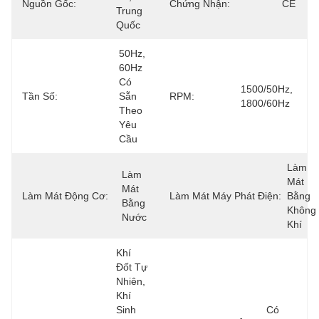
Nguồn Gốc:
Chứng Nhận:
CE
Trung 
Quốc
50Hz, 
60Hz 
Có 
1500/50Hz, 
Tần Số:
Sẵn 
RPM:
1800/60Hz
Theo 
Yêu 
Cầu
Làm 
Làm 
Mát 
Mát 
Làm Mát Động Cơ:
Làm Mát Máy Phát Điện:
Bằng 
Bằng 
Không 
Nước
Khí
Khí 
Đốt Tự 
Nhiên, 
Khí 
Sinh 
Có 