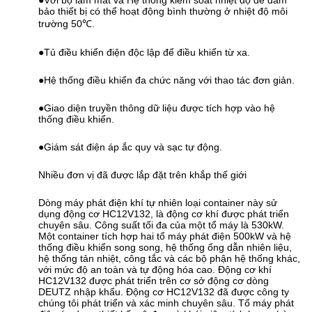
●Với bộ làm mát và Hệ thống kiểm soát nhiệt độ để đảm
bảo thiết bị có thể hoạt động bình thường ở nhiệt độ môi
trường 50℃.
●Tủ điều khiển điện độc lập để điều khiển từ xa.
●Hệ thống điều khiển đa chức năng với thao tác đơn giản.
●Giao diện truyền thông dữ liệu được tích hợp vào hệ
thống điều khiển.
●Giám sát điện áp ắc quy và sạc tự động.
Nhiều đơn vị đã được lắp đặt trên khắp thế giới
Dòng máy phát điện khí tự nhiên loại container này sử
dụng động cơ HC12V132, là động cơ khí được phát triển
chuyên sâu. Công suất tối đa của một tổ máy là 530kW.
Một container tích hợp hai tổ máy phát điện 500kW và hệ
thống điều khiển song song, hệ thống ống dẫn nhiên liệu,
hệ thống tản nhiệt, công tắc và các bộ phận hệ thống khác,
với mức độ an toàn và tự động hóa cao. Động cơ khí
HC12V132 được phát triển trên cơ sở động cơ dòng
DEUTZ nhập khẩu. Động cơ HC12V132 đã được công ty
chúng tôi phát triển và xác minh chuyên sâu. Tổ máy phát