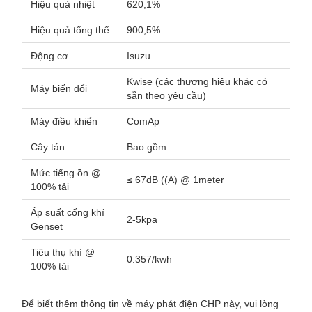
Hiệu quả nhiệt
620,1%
Hiệu quả tổng thể
900,5%
Động cơ
Isuzu
Kwise (các thương hiệu khác có
Máy biến đổi
sẵn theo yêu cầu)
Máy điều khiển
ComAp
Cây tán
Bao gồm
Mức tiếng ồn @
≤ 67dB ((A) @ 1meter
100% tải
Áp suất cống khí
2-5kpa
Genset
Tiêu thụ khí @
0.357/kwh
100% tải
Để biết thêm thông tin về máy phát điện CHP này, vui lòng