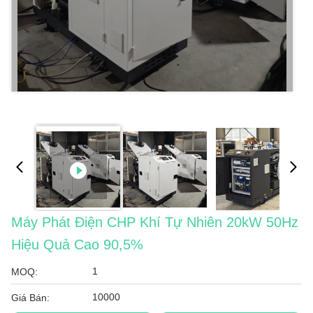
Máy Phát Điện CHP Khí Tự Nhiên 20kW 50Hz
Hiệu Quả Cao 90,5%
1
MOQ:
10000
Giá Bán: