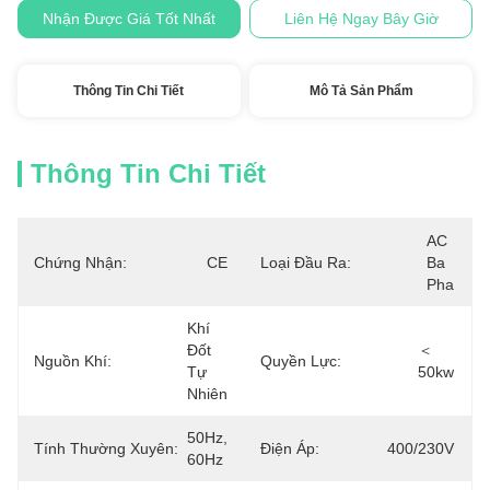
Nhận Được Giá Tốt Nhất
Liên Hệ Ngay Bây Giờ
Thông Tin Chi Tiết
Mô Tả Sản Phẩm
Thông Tin Chi Tiết
AC 
Chứng Nhận:
CE
Loại Đầu Ra:
Ba 
Pha
Khí 
Đốt 
＜ 
Nguồn Khí:
Quyền Lực:
Tự 
50kw
Nhiên
50Hz, 
Tính Thường Xuyên:
Điện Áp:
400/230V
60Hz