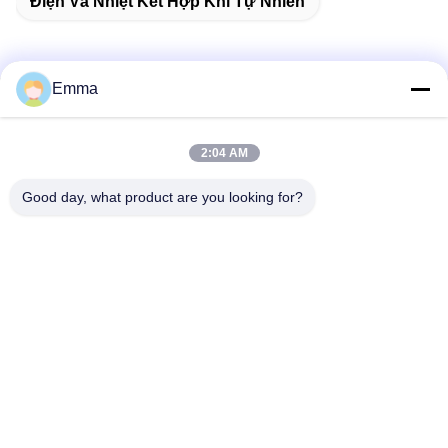
Điện Và Nhiệt Kết Hợp Khí Tự Nhiên
Emma
Liên lạc nhanh
2:04 AM
Địa chỉ
Good day, what product are you looking for?
No.280 WanXing Avenue Longhu. Khu công nghiệp phía
đông, Xindu,Chengdu, Sichuan, Trung Quốc
Tel
86-028-89163632
Email
sales@sevenpower.com.cn