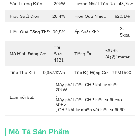
Sản Lượng Điện:
20kW
Lượng Nhiệt Tỏa Ra:
43,7kw
Hiệu Suất Điện:
28,4%
Hiệu Quả Nhiệt:
620,1%
3-
Hiệu Quả Tổng Thể:
90,5%
Áp Suất Khí:
5kpa
Tôi 
≤67db 
Mô Hình Động Cơ:
Suzu 
Tiếng Ồn:
(a)@1meter
4JB1
Tiêu Thụ Khí:
0,357/kWh
Tốc Độ Động Cơ:
RPM1500
Máy phát điện CHP khí tự nhiên 
20kW
, 
Làm nổi bật:
Máy phát điện CHP hiệu suất cao 
50Hz
, 
CHP khí tự nhiên với hiệu suất 90
Mô Tả Sản Phẩm